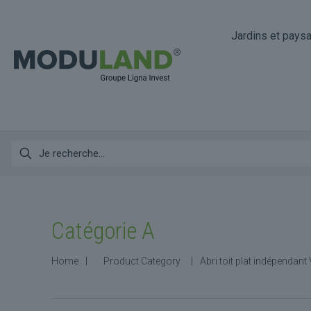
Jardins et pays
Catégorie A
Home
|
Product Category
|
Abri toit plat indépendan