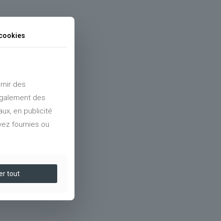
cookies
rnir des
 également des
ux, en publicité
vez fournies ou
er tout