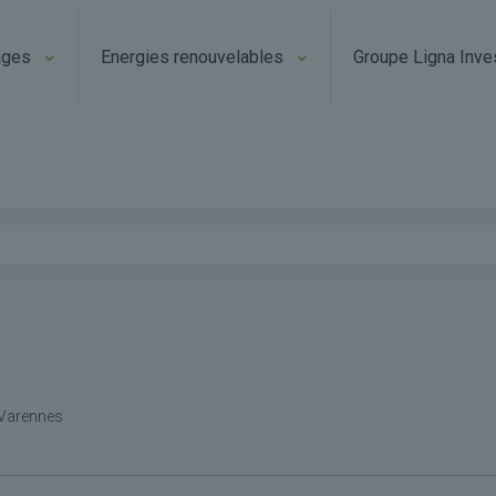
ages
Energies renouvelables
Groupe Ligna Inve
t Varennes