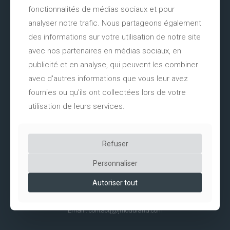
fonctionnalités de médias sociaux et pour
LIENS UTILES
analyser notre trafic. Nous partageons également
des informations sur votre utilisation de notre site
avec nos partenaires en médias sociaux, en
E-Shop Moduland
publicité et en analyse, qui peuvent les combiner
Espace Pros
avec d'autres informations que vous leur avez
fournies ou qu'ils ont collectées lors de votre
Carrières / Recrutement
utilisation de leurs services.
MODULAND SAS
Refuser
Personnaliser
358 Chemin de Rosarge
ZI de Rosarge
Autoriser tout
01700 MIRIBEL - FR
Téléphone : 04 78 30 40 90
Email : contact[@]moduland.com