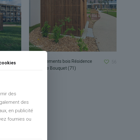
Aménagements bois Résidence
90
56
cookies
séniors Le Bouquet (71)
rnir des
 également des
ux, en publicité
vez fournies ou