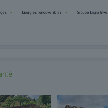
ages
Energies renouvelables
Groupe Ligna Inve
anté