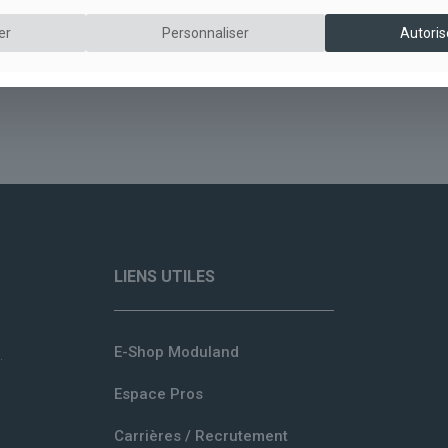
er
Personnaliser
Autoris
LIENS UTILES
E-Shop Moduland
.
Espace Pros
Carrières / Recrutement