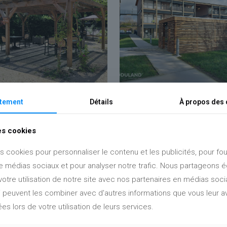
gétalisée EHPAD L’Eclaircie
Abri vélo bois Résidence Mobicap
92
tement
Détails
À propos des 
(62)
des cookies
s cookies pour personnaliser le contenu et les publicités, pour fou
de médias sociaux et pour analyser notre trafic. Nous partageons
votre utilisation de notre site avec nos partenaires en médias socia
ui peuvent les combiner avec d'autres informations que vous leur a
ées lors de votre utilisation de leurs services.