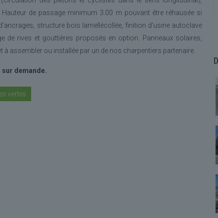
circulation des piétons et cyclistes dans le sens longitudinal),
. Hauteur de passage minimum 3.00 m pouvant être réhausée si
’ancrages, structure bois lamellécollée, finition d’usine autoclave
age de rives et gouttières proposés en option. Panneaux solaires,
êt à assembler ou installée par un de nos charpentiers partenaire.
D
s sur demande.
es vertes