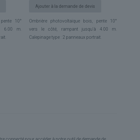
Ajouter à la demande de devis
 pente 10°
Ombrière photovoltaïque bois, pente 10°
’à 6.00 m.
vers le côté, rampant jusqu’à 4.00 m.
ait.
Calepinage type : 2 panneaux portrait.
tre connecté pour accéder à notre outil de demande de