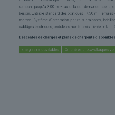
Ombrière photovoltaïque en bois, pente 10° vers le côté (
rampant jusqu’à 8.00 m – au delà sur demande spéciale
besoin. Entraxe standard des portiques : 7.50 m. Ferrures d
marron. Système d’intégration par rails drainants, habill
cablâges électriques, onduleurs non fournis. Livrée en kit pr
Descentes de charges et plans de charpente disponible
Energies renouvelables
Ombrières photovoltaïques voi