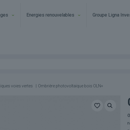
ages
Energies renouvelables
Groupe Ligna Inve
ïques voies vertes
|
Ombrière photovoltaïque bois OLN+
O
r