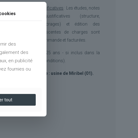
Notes de calcul justificatives
: Les études, notes
cookies
de calculs justificatives (structure,
assemblages, ancrages) et édition des
hypothèses et descentes de charges sont
réalisées après commande et facturées.
rnir des
 également des
Garantie produit
: 25 ans - si inclus dans la
ux, en publicité
proposition (voir conditions).
vez fournies ou
Fabriqué en France : usine de Miribel (01).
er tout