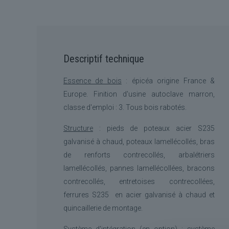
Descriptif technique
Essence de bois
: épicéa origine France &
Europe.
Finition d'usine
autoclave marron,
classe d'emploi : 3.
Tous bois rabotés.
Structure
: pieds de poteaux acier S235
galvanisé à chaud, poteaux lamellécollés, bras
de renforts contrecollés, arbalétriers
lamellécollés, pannes lamellécollées, bracons
contrecollés, entretoises contrecollées,
ferrures S235 en acier galvanisé à chaud et
quincaillerie de montage.
Système d'intégration (en option)
: système