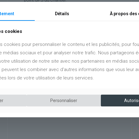
Autres options
: arceaux de protection des
tement
Détails
À propos des 
poteaux, essence de bois spécifique,
protections supplémentaires - finitions d'usine
des cookies
- suivant localisation du projet.
s cookies pour personnaliser le contenu et les publicités, pour fou
Disponible sur mesure, nous consulter.
de médias sociaux et pour analyser notre trafic. Nous partageons
Hauteur de passage libre suivant types
votre utilisation de notre site avec nos partenaires en médias socia
d'ombrières, et adaptable au nivellement du
ui peuvent les combiner avec d'autres informations que vous leur a
terrain.
ées lors de votre utilisation de leurs services.
er
Personnaliser
Autoris