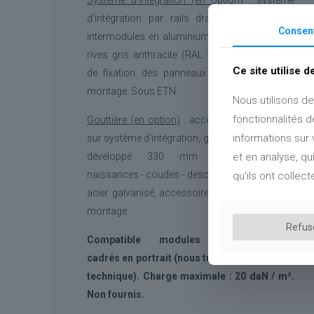
d'intégration par rails drainants avec tôles
Consen
intermodules en aluminium brut, habillages de
rives gris anthracite (RAL 7016), accessoires
Ce site utilise 
de fixation des panneaux et quincaillerie de
montage. Sous ETN.
Nous utilisons de
fonctionnalités 
Gouttière (en option)
: accessoires de fixation
informations sur 
sur système d'intégration, gouttière demi-ronde
développé 330 mm acier galvanisé,
et en analyse, q
naissances - coudes - descentes Ø 100 mm en
qu'ils ont collect
acier galvanisé, accessoires et quincaillerie de
montage
.
Refus
Compatible modules photovoltaïques
cadrés en portrait (nous transmettre la fiche
technique). Charge maximale : 20 daN / m².
Non fournis.