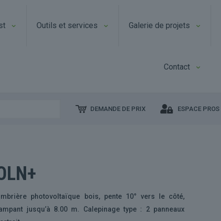
st
Outils et services
Galerie de projets
Contact
DEMANDE DE PRIX
ESPACE PROS
OLN+
mbrière photovoltaïque bois, pente 10° vers le côté,
ampant jusqu’à 8.00 m. Calepinage type : 2 panneaux