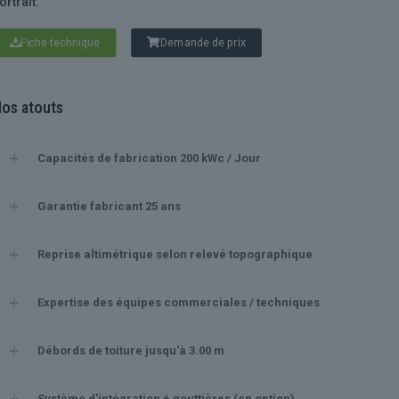
ortrait.
Fiche technique
Demande de prix
os atouts
Capacités de fabrication 200 kWc / Jour
Garantie fabricant 25 ans
Reprise altimétrique selon relevé topographique
Expertise des équipes commerciales / techniques
Débords de toiture jusqu'à 3.00 m
Système d'intégration + gouttières (en option)