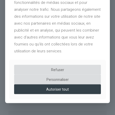
fonctionnalités de médias sociaux et pour
Mode d'assemblage
: livré en kit prêt à
analyser notre trafic. Nous partageons également
assembler avec numérotation et repérage des
pièces. Notice et plans de montage inclus.
des informations sur votre utilisation de notre site
Assemblages traditionnels (Tradifix®).
avec nos partenaires en médias sociaux, en
Zones d'installation
:
tous les projets d'ombrières
publicité et en analyse, qui peuvent les combiner
photovoltaïques sont dimensionnés avec étude
avec d'autres informations que vous leur avez
par rapport aux lieux et conditions d'installation.
fournies ou qu'ils ont collectées lors de votre
Nous fournir le point GPS du chantier.
utilisation de leurs services.
Autres options
: arceaux de protection des
poteaux, essence de bois spécifique, protections
supplémentaires - finitions d'usine - suivant
localisation du projet.
Refuser
Disponible sur mesure, nous consulter.
Personnaliser
Hauteur de passage libre suivant types
d'ombrières, et adaptable au nivellement du
Autoriser tout
terrain.